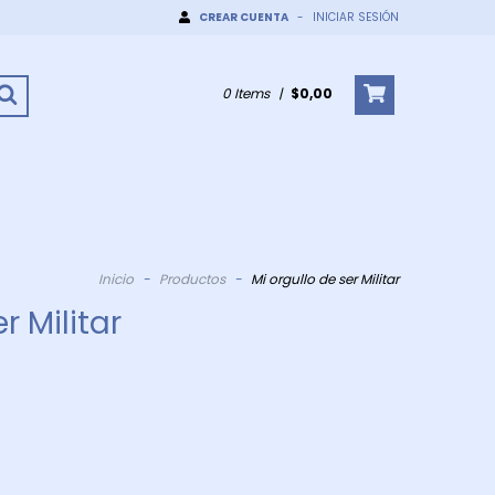
CREAR CUENTA
-
INICIAR SESIÓN
0
Items
|
$0,00
Inicio
-
Productos
-
Mi orgullo de ser Militar
r Militar