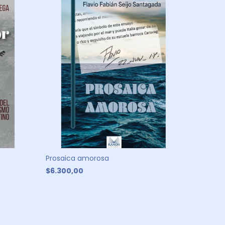
Prosaica amorosa
Los conf
Pakistan
$6.300,00
$29.70